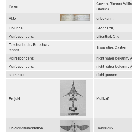
Cowan, Richard Willi
Patent
Charles
Akte
unbekannt
Urkunde
Leonhardi, I
Korrespondenz
Lilienthal, Otto
Taschenbuch / Broschur /
Tissandier, Gaston
eBook
Korrespondenz
nicht näher bekannt, 
Korrespondenz
nicht näher bekannt, 
short note
nicht genannt
Projekt
Melikoff
Objektdokumentation
Dandrieux