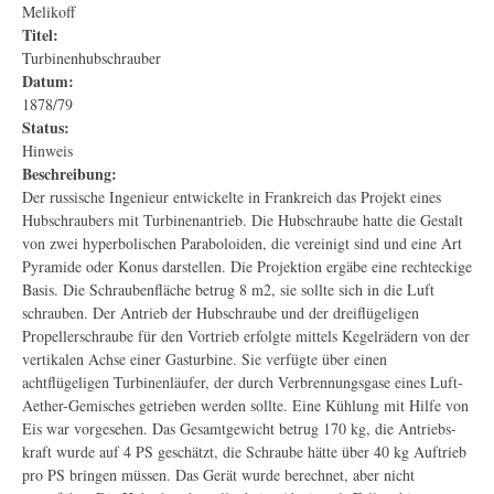
Melikoff
Titel:
Turbinenhubschrauber
Datum:
1878/79
Status:
Hinweis
Beschreibung:
Der russische Ingenieur entwickelte in Frankreich das Projekt eines
Hubschraubers mit Turbinenantrieb. Die Hubschraube hatte die Gestalt
von zwei hyperbolischen Paraboloiden, die vereinigt sind und eine Art
Pyramide oder Konus darstellen. Die Projektion ergäbe eine rechteckige
Basis. Die Schraubenfläche betrug 8 m2, sie sollte sich in die Luft
schrauben. Der Antrieb der Hubschraube und der dreiflügeligen
Propellerschraube für den Vortrieb erfolgte mittels Kegelrädern von der
vertikalen Achse einer Gasturbine. Sie verfügte über einen
achtflügeligen Turbinenläufer, der durch Verbrennungsgase eines Luft-
Aether-Gemisches getrieben werden sollte. Eine Kühlung mit Hilfe von
Eis war vorgesehen. Das Gesamtgewicht betrug 170 kg, die Antriebs-
kraft wurde auf 4 PS geschätzt, die Schraube hätte über 40 kg Auftrieb
pro PS bringen müssen. Das Gerät wurde berechnet, aber nicht