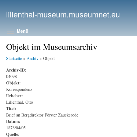
Direkt zum Inhalt
lilienthal-museum.museumnet.eu
Menüsichtbarkeit umschalten
Menü
Objekt im Museumsarchiv
Startseite
»
Archiv
» Objekt
Archiv-ID:
04098
Objekt:
Korrespondenz
Urheber:
Lilienthal, Otto
Titel:
Brief an Bergdirektor Förster Zauckerode
Datum:
1878/04/05
Quelle: