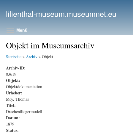
Direkt zum Inhalt
lilienthal-museum.museumnet.eu
Menüsichtbarkeit umschalten
Menü
Objekt im Museumsarchiv
Startseite
»
Archiv
» Objekt
Archiv-ID:
03619
Objekt:
Objektdokumentation
Urheber:
Moy, Thomas
Titel:
Drachenfliegermodell
Datum:
1879
Status: