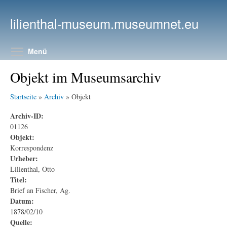
Direkt zum Inhalt
lilienthal-museum.museumnet.eu
Menüsichtbarkeit umschalten
Menü
Objekt im Museumsarchiv
Startseite
»
Archiv
» Objekt
Archiv-ID:
01126
Objekt:
Korrespondenz
Urheber:
Lilienthal, Otto
Titel:
Brief an Fischer, Ag.
Datum:
1878/02/10
Quelle: