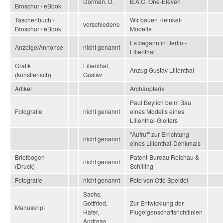
Dorman, D.
B.A.C. One-Eleven
Broschur / eBook
Taschenbuch /
Wir bauen Heinkel-
verschiedene
Broschur / eBook
Modelle
Es begann in Berlin -
Anzeige/Annonce
nicht genannt
Lilienthal
Grafik
Lilienthal,
Anzug Gustav Lilienthal
(künstlerisch)
Gustav
Artikel
Archäopterix
Paul Beylich beim Bau
Fotografie
nicht genannt
eines Modells eines
Lilienthal-Gleiters
"Aufruf" zur Errichtung
nicht genannt
eines Lilienthal-Denkmals
Briefbogen
Patent-Bureau Reichau &
nicht genannt
(Druck)
Schilling
Fotografie
nicht genannt
Foto von Otto Speidel
Sachs,
Gottfried,
Zur Entwicklung der
Manuskript
Hafer,
Flugeigenschaftsrichtlinien
Andreas