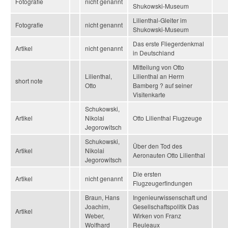
Fotografie
nicht genannt
Shukowski-Museum
Lilienthal-Gleiter im
Fotografie
nicht genannt
Shukowski-Museum
Das erste Fliegerdenkmal
Artikel
nicht genannt
in Deutschland
Mitteilung von Otto
Lilienthal,
Lilienthal an Herrn
short note
Otto
Bamberg ? auf seiner
Visitenkarte
Schukowski,
Artikel
Nikolai
Otto Lilienthal Flugzeuge
Jegorowitsch
Schukowski,
Über den Tod des
Artikel
Nikolai
Aeronauten Otto Lilienthal
Jegorowitsch
Die ersten
Artikel
nicht genannt
Flugzeugerfindungen
Braun, Hans
Ingenieurwissenschaft und
Joachim,
Gesellschaftspolitik Das
Artikel
Weber,
Wirken von Franz
Wolfhard
Reuleaux