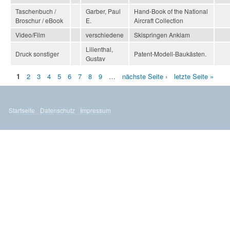
Taschenbuch /
Garber, Paul
Hand-Book of the National
Broschur / eBook
E.
Aircraft Collection
Video/Film
verschiedene
Skispringen Anklam
Lilienthal,
Druck sonstiger
Patent-Modell-Baukästen.
Gustav
1
2
3
4
5
6
7
8
9
…
nächste Seite ›
letzte Seite »
S
e
i
Startseite
Datenschutz
Impressum
t
e
n