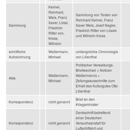
Keimel,
Reinhard,
Sammlung von Texten von
Wels, Franz
Reinhard Keimel, Franz
Xaver, Lössl,
Sammlung
Xaver Wels, Josef Nagler,
Friedrich
Friedrich Ritter von Lössls
Ritter von,
und Wilhelm Kress
Kress,
Wilhelm
schriftliche
Waßermann,
umfangreiche Chronologie
Aufzeichnung
Michael
von Lilienthal
Politischer Verwaltungs-
Briefwechsel + Notizen
Waßermann,
Waßermanns +
Akte
Michael
Zeitungsausschnitte zum
Erhalt des Kulturgutes Otto
Lilienthal
Brief an den
Korrespondenz
nicht genannt
Kriegsminister
Denkschrift betreffend
einer Deutschen
Korrespondenz
nicht genannt
Versuchsanstalt für
Luftschiffahrt und