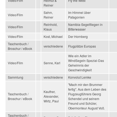
Video/Film
Helmut &
Fly the West
Reiner
Sahm,
Im Himmel über
Video/Film
Reiner
Patagonien
Reinhold,
Namibia-Segelfliegen in
Video/Film
Klaus
Bitterwasser
Video/Film
Kost, Michael
Der Hornberg
Taschenbuch /
verschiedene
Flugplätze Europas
Broschur / eBook
Wie ein Adler im
WindSegeln Spezial-Das
Video/Film
Senne, Karl
Geheimnis der
Geschwindigkeit
Sammlung
verschiedene
Konvolut Lemke
"Mach mir den Brummer
fertig". Aus dem Leben des
Kauther,
Taschenbuch /
Flugzeugführers Georg
Alexander,
Broschur / eBook
Schendel und seinem
Wirtz, Paul
Freund und Schüler,
Obermonteur August Voß.
Taschenbuch /