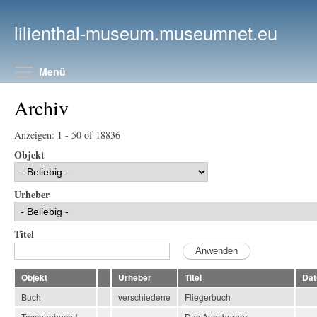
Direkt zum Inhalt
lilienthal-museum.museumnet.eu
Menüsichtbarkeit umschalten
Menü
Archiv
Anzeigen: 1 - 50 of 18836
Objekt
Urheber
Titel
Objekt
Urheber
Titel
Da
Buch
verschiedene
Fliegerbuch
Taschenbuch /
Das Augsburger