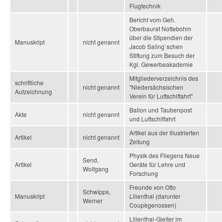
Flugtechnik
Bericht vom Geh.
Oberbaurat Nottebohm
über die Stipendien der
Manuskript
nicht genannt
Jacob Saling`schen
Stiftung zum Besuch der
Kgl. Gewerbeakademie
Mitgliederverzeichnis des
schriftliche
nicht genannt
"Niedersächsischen
Aufzeichnung
Verein für Luftschiffahrt"
Ballon und Taubenpost
Akte
nicht genannt
und Luftschiffahrt
Artikel aus der Illustrierten
Artikel
nicht genannt
Zeitung
Physik des Fliegens Neue
Send,
Artikel
Geräte für Lehre und
Wolfgang
Forschung
Freunde von Otto
Schwipps,
Manuskript
Lilienthal (darunter
Werner
Coupègenossen)
Lilienthal-Gleiter im