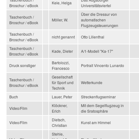
Keie, Helga
Broschur / eBook
Universitätsviertel
Über die Dressur von
Taschenbuch /
Möller, W.
automatischen
Broschur / eBook
Flugzeugsteuerungen
Taschenbuch /
nicht genannt
Otto Lilienthal
Broschur / eBook
Taschenbuch /
Kade, Dieter
A/1-Modell "Ka-17"
Broschur / eBook
Bartolozzi,
Druck sonstiger
Portrait Vincento Lunardo
Francesco
Gesellschaft
Taschenbuch /
für Sport und
Wetterkunde
Broschur / eBook
Technik
Buch
Lauer, Peter
Streckenflugseminar
Klöckner,
Mit dem Segelflugzeug in
Video/Film
Erich
die Sratosphäre
Dietsch,
Video/Film
Kunst am Himmel
Christian
Stehle,