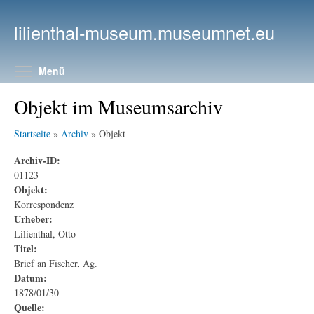
Direkt zum Inhalt
lilienthal-museum.museumnet.eu
Menüsichtbarkeit umschalten
Menü
Objekt im Museumsarchiv
Startseite
»
Archiv
» Objekt
Archiv-ID:
01123
Objekt:
Korrespondenz
Urheber:
Lilienthal, Otto
Titel:
Brief an Fischer, Ag.
Datum:
1878/01/30
Quelle: