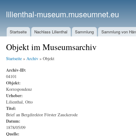
lilienthal-museum.museumnet.eu
Startseite
Nachlass Lilienthal
Sammlung
Sammlung von Häng
Objekt im Museumsarchiv
Startseite
»
Archiv
» Objekt
Archiv-ID:
04101
Objekt:
Korrespondenz
Urheber:
Lilienthal, Otto
Titel:
Brief an Bergdirektor Förster Zauckerode
Datum:
1878/05/09
Quelle: