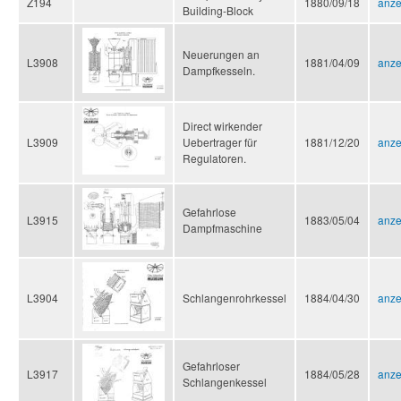
Z194
1880/09/18
anze
Building-Block
Neuerungen an
L3908
1881/04/09
anze
Dampfkesseln.
Direct wirkender
L3909
Uebertrager für
1881/12/20
anze
Regulatoren.
Gefahrlose
L3915
1883/05/04
anze
Dampfmaschine
L3904
Schlangenrohrkessel
1884/04/30
anze
Gefahrloser
L3917
1884/05/28
anze
Schlangenkessel