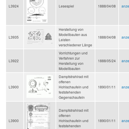
L3924
Lesespiel
1888/04/08
anze
Herstellung von
Modellbauten aus
L3935
1888/04/08
anze
Leisten
verschiedener Länge
Vorrichtungen und
Verfahren zur
L3922
1888/05/24
anze
Herstellung von
Modellbauten
Dampfstrahlrad mit
offenen
L3900
Hohlschaufeln und
1890/01/11
anze
feststehenden
Gegenschaufeln
Dampfstrahlrad mit
offenen
L3900
Hohlschaufeln und
1890/01/11
anze
feststehenden