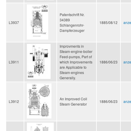
Patentschrift Nr.
34389
L3937
1885/08/12
anze
Schlangenrohr-
Dampferzeuger
Improvments in
Steam-engine-boiler
Feed-pumps, Part of
L3911
which Improvements
1886/06/23
anze
are Applicable to
Steam-engines
Generally.
An Improved Coil
L3912
1886/06/23
anze
Steam Generator