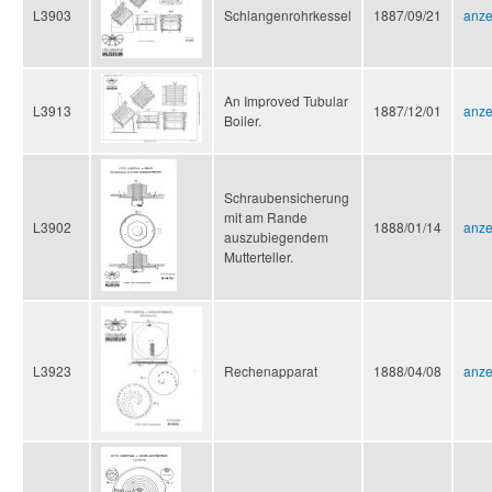
L3903
Schlangenrohrkessel
1887/09/21
anze
An Improved Tubular
L3913
1887/12/01
anze
Boiler.
Schraubensicherung
mit am Rande
L3902
1888/01/14
anze
auszubiegendem
Mutterteller.
L3923
Rechenapparat
1888/04/08
anze