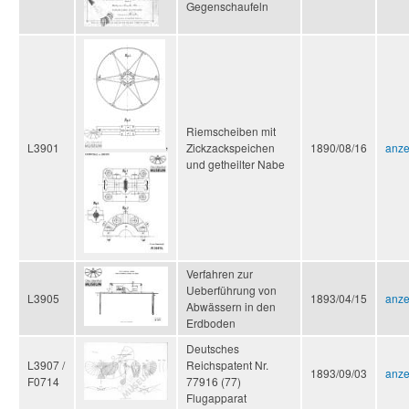
Gegenschaufeln
Riemscheiben mit
,
L3901
Zickzackspeichen
1890/08/16
anze
und getheilter Nabe
Verfahren zur
Ueberführung von
L3905
1893/04/15
anze
Abwässern in den
Erdboden
Deutsches
L3907 /
Reichspatent Nr.
1893/09/03
anze
F0714
77916 (77)
Flugapparat