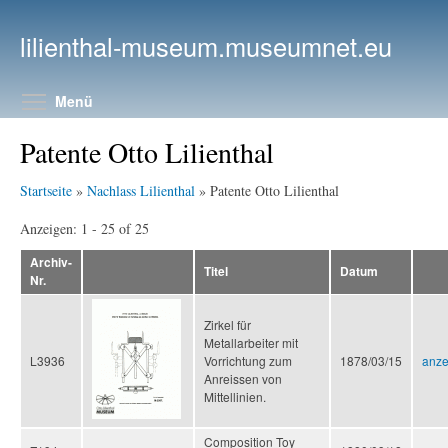
Direkt zum Inhalt
lilienthal-museum.museumnet.eu
Menüsichtbarkeit umschalten
Menü
Patente Otto Lilienthal
Startseite
»
Nachlass Lilienthal
» Patente Otto Lilienthal
Anzeigen: 1 - 25 of 25
Archiv-
Titel
Datum
Nr.
Zirkel für
Metallarbeiter mit
L3936
Vorrichtung zum
1878/03/15
anze
Anreissen von
Mittellinien.
Composition Toy