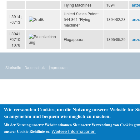
Flying Machines
1894
anze
United States Patent
L3914 ;
544.861 "Flying
1894/02/28
anze
F0713
machine"
L3941
F0710
Flugapparat
1895/05/29
anze
F1078
Startseite
Datenschutz
Impressum
Wir verwenden Cookies, um die Nutzung unserer Website für Si
so angenehm und bequem wie möglich zu machen.
Mit der Nutzung unserer Website stimmen Sie unserer Verwendung von Cookies ge
unserer Cookie-Richtlinie zu.
Weitere Informationen