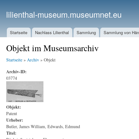
lilienthal-museum.museumnet.eu
Startseite
Nachlass Lilienthal
Sammlung
Sammlung von Häng
Objekt im Museumsarchiv
Startseite
»
Archiv
» Objekt
Archiv-ID:
03774
Objekt:
Patent
Urheber:
Butler, James William, Edwards, Edmund
Titel: