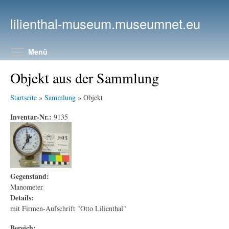
Direkt zum Inhalt
lilienthal-museum.museumnet.eu
Menüsichtbarkeit umschalten
Menü
Objekt aus der Sammlung
Startseite
»
Sammlung
» Objekt
Inventar-Nr.:
9135
Gegenstand:
Manometer
Details:
mit Firmen-Aufschrift "Otto Lilienthal"
Bereich: