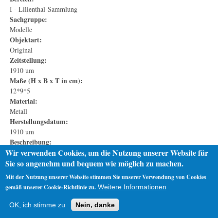
I - Lilienthal-Sammlung
Sachgruppe:
Modelle
Objektart:
Original
Zeitstellung:
1910 um
Maße (H x B x T in cm):
12*9*5
Material:
Metall
Herstellungsdatum:
1910 um
Beschreibung:
Wir verwenden Cookies, um die Nutzung unserer Website für
Die Maschinenfabrik "Otto Lilienthal" existierte unter diesem Namen
bis zum ersten Weltkrieg weiter.
Sie so angenehm und bequem wie möglich zu machen.
Mit der Nutzung unserer Website stimmen Sie unserer Verwendung von Cookies
gemäß unserer Cookie-Richtlinie zu.
Weitere Informationen
Startseite
Datenschutz
Impressum
OK, ich stimme zu
Nein, danke