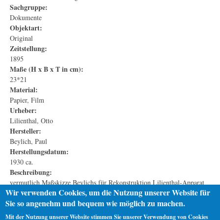
Sachgruppe:
Dokumente
Objektart:
Original
Zeitstellung:
1895
Maße (H x B x T in cm):
23*21
Material:
Papier, Film
Urheber:
Lilienthal, Otto
Hersteller:
Beylich, Paul
Herstellungsdatum:
1930 ca.
Beschreibung:
vermutlich Maßskizze Beylichs für Rekonstruktion Lilienthal-Apparat
Wir verwenden Cookies, um die Nutzung unserer Website für
Bleistuft auf Papier, Löcher, gestempelt
Sie so angenehm und bequem wie möglich zu machen.
Objekt im Archiv
Mit der Nutzung unserer Website stimmen Sie unserer Verwendung von Cookies