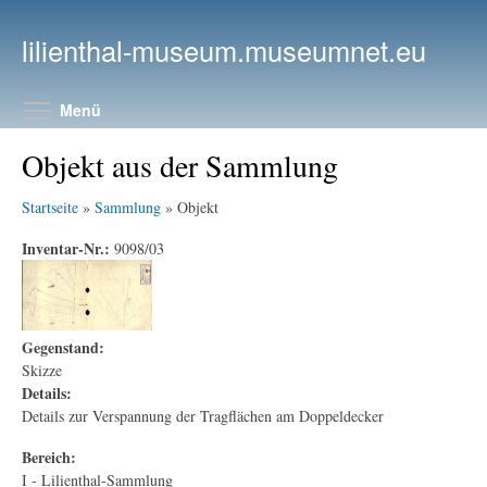
Direkt zum Inhalt
lilienthal-museum.museumnet.eu
Menüsichtbarkeit umschalten
Menü
Objekt aus der Sammlung
Startseite
»
Sammlung
» Objekt
Inventar-Nr.:
9098/03
Gegenstand:
Skizze
Details:
Details zur Verspannung der Tragflächen am Doppeldecker
Bereich:
I - Lilienthal-Sammlung