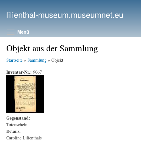
Direkt zum Inhalt
lilienthal-museum.museumnet.eu
Menüsichtbarkeit umschalten
Menü
Objekt aus der Sammlung
Startseite
»
Sammlung
» Objekt
Inventar-Nr.:
9067
Gegenstand:
Totenschein
Details:
Caroline Lilienthals