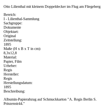
Otto Lilienthal mit kleinem Doppeldecker im Flug am Fliegeberg
Bereich:
I - Lilienthal-Sammlung
Sachgruppe:
Dokumente
Objektart:
Original
Zeitstellung:
1895
Maße (H x B x T in cm):
8,3x12,8
Material:
Papier, Film
Urheber:
Regis
Hersteller:
Regis
Herstellungsdatum:
1895
Beschreibung:
Albumin-Papierabzug auf Schmuckkarton "A. Regis Berlin S.
Prinzenstr44."