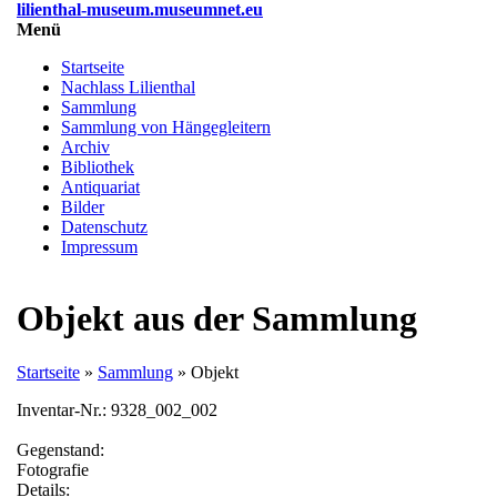
Direkt
lilienthal-museum.museumnet.eu
zum
Menü
Menüsichtbarkeit
Inhalt
umschalten
Startseite
Nachlass Lilienthal
Sammlung
Sammlung von Hängegleitern
Archiv
Bibliothek
Antiquariat
Bilder
Datenschutz
Impressum
Objekt aus der Sammlung
Startseite
»
Sammlung
» Objekt
Inventar-Nr.:
9328_002_002
Gegenstand:
Fotografie
Details: