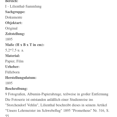
Bereich:
I - Lilienthal-Sammlung
Sachgruppe:
Dokumente
Objektart:
Original
Zeitstellung:
1895
Maße (H x B x T in cm):
5,2*7,5 u. a.
Material:
Papier, Film
Urheber:
Fülleborn
Herstellungsdatum:
1895
Beschreibung:
9 Fotografien, Albumin-Papierabzuge, teilweise in großer Entfernung
Die Fotoserie ist entstanden anläßlich einer Studienreise ins
"Storchendorf Vehlin", Lilienthal beschreibt dieses in seinem Artikel
"Unsere Lehrmeister im Schwebeflug" 1895 "Prometheus" Nr. 316, S.
55