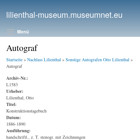
Direkt zum Inhalt
lilienthal-museum.museumnet.eu
Menüsichtbarkeit umschalten
Menü
Autograf
Startseite
»
Nachlass Lilienthal
»
Sonstige Autografen Otto Lilienthal
»
Autograf
Archiv-Nr.:
L1583
Urheber:
Lilienthal, Otto
Titel:
Konstruktionstagebuch
Datum:
1886-1890
Ausführung:
handschriftl., z. T. stenogr. mit Zeichnungen