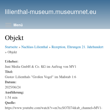
Direkt zum Inhalt
lilienthal-museum.museumnet.eu
Menüsichtbarkeit umschalten
Menü
Objekt
Startseite
»
Nachlass Lilienthal
»
Rezeption, Ehrungen 21. Jahrhundert
» Objekt
Urheber:
Juni Media GmbH & Co. KG im Auftrag von MV1
Titel:
Gustav Lilienthals "Großen Vogel" im Maßstab 1:6
Datum:
2025/06/24
Ausführung:
1:54 min
Quelle:
https://www.youtube.com/watch?v=m3xcSO7Il74&ab_channel=MV1-