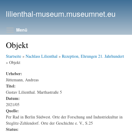
Direkt zum Inhalt
lilienthal-museum.museumnet.eu
Menüsichtbarkeit umschalten
Menü
Objekt
Startseite
»
Nachlass Lilienthal
»
Rezeption, Ehrungen 21. Jahrhundert
» Objekt
Urheber:
Jüttemann, Andreas
Titel:
Gustav Lilienthal. Marthastraße 5
Datum:
2021/05
Quelle:
Per Rad in Berlin Südwest. Orte der Forschung und Industriekultur in
Steglitz-Zehlendorf. Orte der Geschichte e. V., S.25
Status: