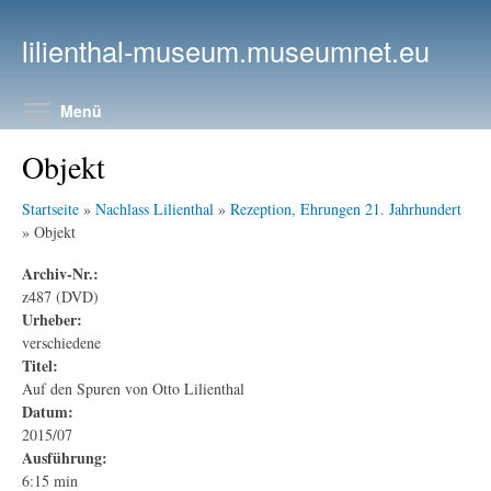
Direkt zum Inhalt
lilienthal-museum.museumnet.eu
Menüsichtbarkeit umschalten
Menü
Objekt
Startseite
»
Nachlass Lilienthal
»
Rezeption, Ehrungen 21. Jahrhundert
» Objekt
Archiv-Nr.:
z487 (DVD)
Urheber:
verschiedene
Titel:
Auf den Spuren von Otto Lilienthal
Datum:
2015/07
Ausführung:
6:15 min