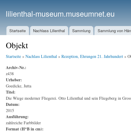
lilienthal-museum.museumnet.eu
Startseite
Nachlass Lilienthal
Sammlung
Sammlung von Häng
Objekt
Startseite
»
Nachlass Lilienthal
»
Rezeption, Ehrungen 21. Jahrhundert
» Ob
Archiv-Nr.:
z438
Urheber:
Goedicke, Jutta
Titel:
Die Wiege moderner Fliegerei. Otto Lilienthal und sein Fliegeberg in Gros
Datum:
2015
Ausführung:
zahlreiche Farbbilder
Format (H*B in cm):