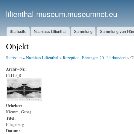
lilienthal-museum.museumnet.eu
Startseite
Nachlass Lilienthal
Sammlung
Sammlung von Häng
Objekt
Startseite
»
Nachlass Lilienthal
»
Rezeption, Ehrungen 20. Jahrhundert
» Ob
Archiv-Nr.:
F2113_8
Urheber:
Klemm, Georg
Titel:
Fliegeberg
Datum: