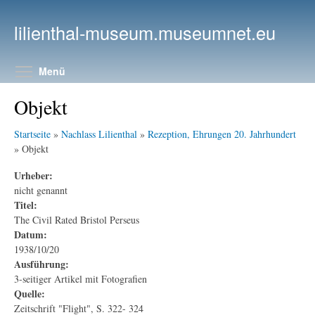
Direkt zum Inhalt
lilienthal-museum.museumnet.eu
Menüsichtbarkeit umschalten
Menü
Objekt
Startseite
»
Nachlass Lilienthal
»
Rezeption, Ehrungen 20. Jahrhundert
» Objekt
Urheber:
nicht genannt
Titel:
The Civil Rated Bristol Perseus
Datum:
1938/10/20
Ausführung:
3-seitiger Artikel mit Fotografien
Quelle:
Zeitschrift "Flight", S. 322- 324