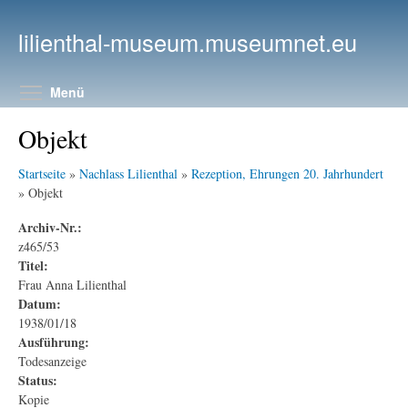
Direkt zum Inhalt
lilienthal-museum.museumnet.eu
Menüsichtbarkeit umschalten
Menü
Objekt
Startseite
»
Nachlass Lilienthal
»
Rezeption, Ehrungen 20. Jahrhundert
» Objekt
Archiv-Nr.:
z465/53
Titel:
Frau Anna Lilienthal
Datum:
1938/01/18
Ausführung:
Todesanzeige
Status:
Kopie