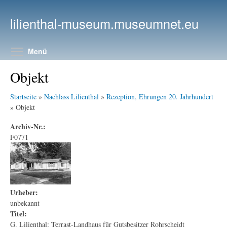
Direkt zum Inhalt
lilienthal-museum.museumnet.eu
Menüsichtbarkeit umschalten
Menü
Objekt
Startseite
»
Nachlass Lilienthal
»
Rezeption, Ehrungen 20. Jahrhundert
» Objekt
Archiv-Nr.:
F0771
Urheber:
unbekannt
Titel:
G. Lilienthal: Terrast-Landhaus für Gutsbesitzer Rohrscheidt