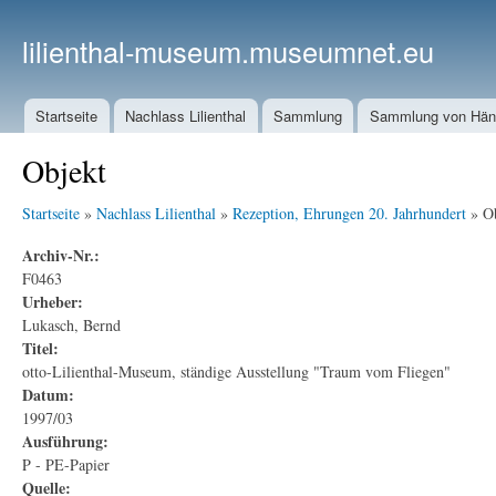
lilienthal-museum.museumnet.eu
Startseite
Nachlass Lilienthal
Sammlung
Sammlung von Häng
Objekt
Startseite
»
Nachlass Lilienthal
»
Rezeption, Ehrungen 20. Jahrhundert
» Ob
Archiv-Nr.:
F0463
Urheber:
Lukasch, Bernd
Titel:
otto-Lilienthal-Museum, ständige Ausstellung "Traum vom Fliegen"
Datum:
1997/03
Ausführung:
P - PE-Papier
Quelle: