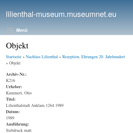
Direkt zum Inhalt
lilienthal-museum.museumnet.eu
Menüsichtbarkeit umschalten
Menü
Objekt
Startseite
»
Nachlass Lilienthal
»
Rezeption, Ehrungen 20. Jahrhundert
» Objekt
Archiv-Nr.:
K216
Urheber:
Kummert, Otto
Titel:
Lilienthalstadt Anklam 1264 1989
Datum:
1989
Ausführung:
Siebdruck matt