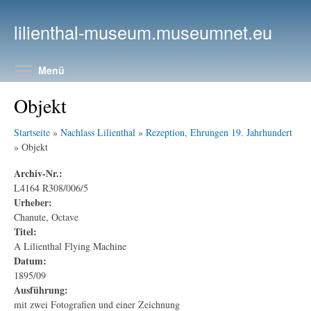
Direkt zum Inhalt
lilienthal-museum.museumnet.eu
Menüsichtbarkeit umschalten
Menü
Objekt
Startseite
»
Nachlass Lilienthal
»
Rezeption, Ehrungen 19. Jahrhundert
» Objekt
Archiv-Nr.:
L4164 R308/006/5
Urheber:
Chanute, Octave
Titel:
A Lilienthal Flying Machine
Datum:
1895/09
Ausführung:
mit zwei Fotografien und einer Zeichnung