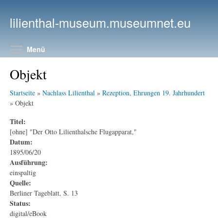
Direkt zum Inhalt
lilienthal-museum.museumnet.eu
Menüsichtbarkeit umschalten
Menü
Objekt
Startseite
»
Nachlass Lilienthal
»
Rezeption, Ehrungen 19. Jahrhundert
» Objekt
Titel:
[ohne] "Der Otto Lilienthalsche Flugapparat,"
Datum:
1895/06/20
Ausführung:
einspaltig
Quelle:
Berliner Tageblatt, S. 13
Status:
digital/eBook