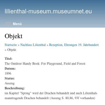
Direkt zum Inhalt
lilienthal-museum.museumnet.eu
Menüsichtbarkeit umschalten
Menü
Objekt
Startseite
»
Nachlass Lilienthal
»
Rezeption, Ehrungen 19. Jahrhundert
» Objekt
Titel:
The Outdoor Handy Book: For Playground, Field and Forest
Datum:
1896
Status:
Auszug
Beschreibung:
im Kapitel "Spring" wird der Drachen behandelt und auch Lilienthals
manntragende Drachen behandelt (Auszug S. 80,86, 93f vorhanden)