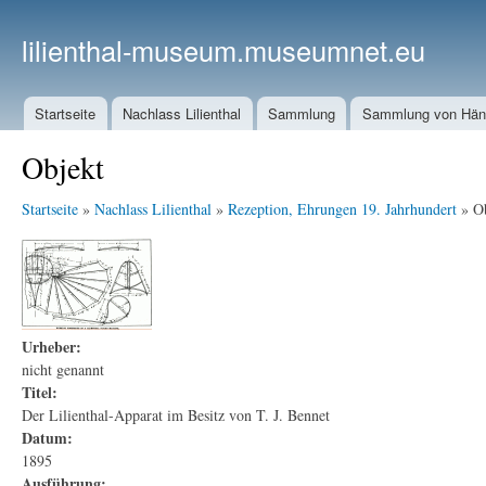
lilienthal-museum.museumnet.eu
Startseite
Nachlass Lilienthal
Sammlung
Sammlung von Häng
Objekt
Startseite
»
Nachlass Lilienthal
»
Rezeption, Ehrungen 19. Jahrhundert
» Ob
Urheber:
nicht genannt
Titel:
Der Lilienthal-Apparat im Besitz von T. J. Bennet
Datum:
1895
Ausführung: