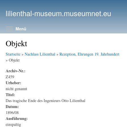
Direkt zum Inhalt
lilienthal-museum.museumnet.eu
Menüsichtbarkeit umschalten
Menü
Objekt
Startseite
»
Nachlass Lilienthal
»
Rezeption, Ehrungen 19. Jahrhundert
» Objekt
Archiv-Nr.:
Z459
Urheber:
nicht genannt
Titel:
Das tragische Ende des Ingenieurs Otto Lilienthal
Datum:
1896/08
Ausführung:
einspaltig