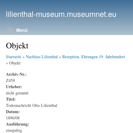
Direkt zum Inhalt
lilienthal-museum.museumnet.eu
Menüsichtbarkeit umschalten
Menü
Objekt
Startseite
»
Nachlass Lilienthal
»
Rezeption, Ehrungen 19. Jahrhundert
» Objekt
Archiv-Nr.:
Z459
Urheber:
nicht genannt
Titel:
Todesnachricht Otto Lilienthal
Datum:
1896/08
Ausführung:
einspaltig