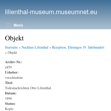
Direkt zum Inhalt
lilienthal-museum.museumnet.eu
Menüsichtbarkeit umschalten
Menü
Objekt
Startseite
»
Nachlass Lilienthal
»
Rezeption, Ehrungen 19. Jahrhundert
» Objekt
Archiv-Nr.:
z459
Urheber:
verschiedene
Titel:
Todesnachrichten Otto Lilienthal
Datum:
1896
Status:
Kopie