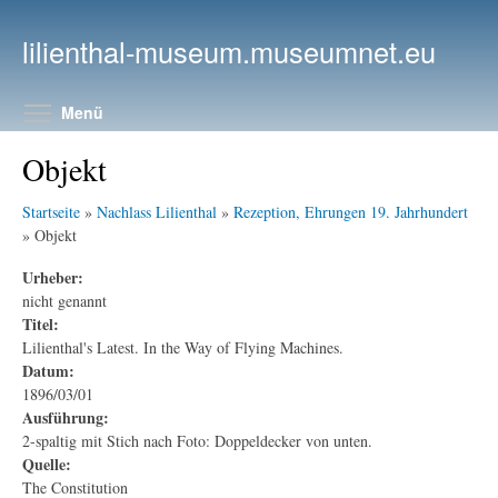
Direkt zum Inhalt
lilienthal-museum.museumnet.eu
Menüsichtbarkeit umschalten
Menü
Objekt
Startseite
»
Nachlass Lilienthal
»
Rezeption, Ehrungen 19. Jahrhundert
» Objekt
Urheber:
nicht genannt
Titel:
Lilienthal's Latest. In the Way of Flying Machines.
Datum:
1896/03/01
Ausführung:
2-spaltig mit Stich nach Foto: Doppeldecker von unten.
Quelle:
The Constitution