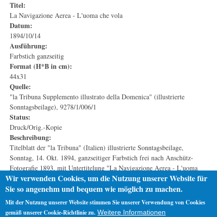
Titel:
La Navigazione Aerea - L'uoma che vola
Datum:
1894/10/14
Ausführung:
Farbstich ganzseitig
Format (H*B in cm):
44x31
Quelle:
"la Tribuna Supplemento illustrato della Domenica" (illustrierte
Sonntagsbeilage), 9278/1/006/1
Status:
Druck/Orig.-Kopie
Beschreibung:
Titelblatt der "la Tribuna" (Italien) illustrierte Sonntagsbeilage,
Sonntag, 14. Okt. 1894, ganzseitiger Farbstich frei nach Anschütz-
Fotografie 1893, mit Untertitelung "La Navigazione Aerea - L'uoma
Wir verwenden Cookies, um die Nutzung unserer Website für
che vola (Luftsschiffahrt - Der fliegende Mensch)" mit Lilienthal-Motiv
Sie so angenehm und bequem wie möglich zu machen.
gestemeptlt: -Emilio Hirsch. Napoli-
Mit der Nutzung unserer Website stimmen Sie unserer Verwendung von Cookies
gemäß unserer Cookie-Richtlinie zu.
Weitere Informationen