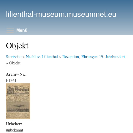
Direkt zum Inhalt
lilienthal-museum.museumnet.eu
Menüsichtbarkeit umschalten
Menü
Objekt
Startseite
»
Nachlass Lilienthal
»
Rezeption, Ehrungen 19. Jahrhundert
» Objekt
Archiv-Nr.:
F1361
Urheber:
unbekannt