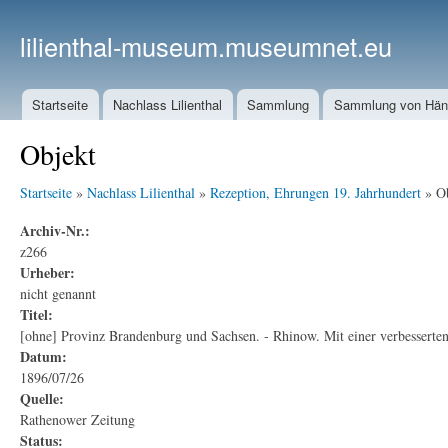
lilienthal-museum.museumnet.eu
Startseite
Nachlass Lilienthal
Sammlung
Sammlung von Häng
Objekt
Startseite
»
Nachlass Lilienthal
»
Rezeption, Ehrungen 19. Jahrhundert
» Ob
Archiv-Nr.:
z266
Urheber:
nicht genannt
Titel:
[ohne] Provinz Brandenburg und Sachsen. - Rhinow. Mit einer verbesserten 
Datum:
1896/07/26
Quelle:
Rathenower Zeitung
Status: