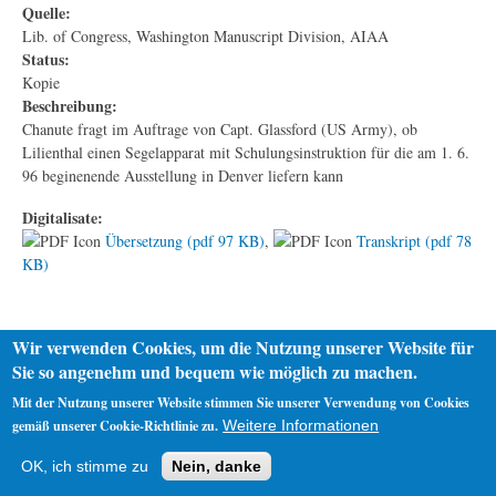
Quelle:
Lib. of Congress, Washington Manuscript Division, AIAA
Status:
Kopie
Beschreibung:
Chanute fragt im Auftrage von Capt. Glassford (US Army), ob
Lilienthal einen Segelapparat mit Schulungsinstruktion für die am 1. 6.
96 beginenende Ausstellung in Denver liefern kann
Digitalisate:
Übersetzung (pdf 97 KB)
,
Transkript (pdf 78
KB)
Wir verwenden Cookies, um die Nutzung unserer Website für
Sie so angenehm und bequem wie möglich zu machen.
Mit der Nutzung unserer Website stimmen Sie unserer Verwendung von Cookies
gemäß unserer Cookie-Richtlinie zu.
Weitere Informationen
Startseite
Datenschutz
Impressum
OK, ich stimme zu
Nein, danke