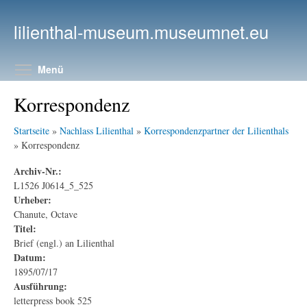
Direkt zum Inhalt
lilienthal-museum.museumnet.eu
Menüsichtbarkeit umschalten
Menü
Korrespondenz
Startseite
»
Nachlass Lilienthal
»
Korrespondenzpartner der Lilienthals
» Korrespondenz
Archiv-Nr.:
L1526 J0614_5_525
Urheber:
Chanute, Octave
Titel:
Brief (engl.) an Lilienthal
Datum:
1895/07/17
Ausführung:
letterpress book 525