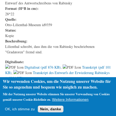
Entwurf des Antwortschreibens von Rabinsky
Format (H*B in cm):
28*22
Quelle:
Otto-Lilienthal-Museum id9359
Status:
Kopie
Beschreibung:
Lilienthal schreibt, dass ihm die von Rabinsky beschriebenen
"Gradatoren" fremd sind.
Digitalisate:
Digitalisat (pdf 876 KB)
,
Transkript (pdf 101
KB)
,
Transkript des Entwurfs der Erwiederung Rabinskys
(pdf 94 KB)
Wir verwenden Cookies, um die Nutzung unserer Website für
Sie so angenehm und bequem wie möglich zu machen.
Mit der Nutzung unserer Website stimmen Sie unserer Verwendung von Cookies
gemäß unserer Cookie-Richtlinie zu.
Weitere Informationen
Startseite
Datenschutz
Impressum
OK, ich stimme zu
Nein, danke