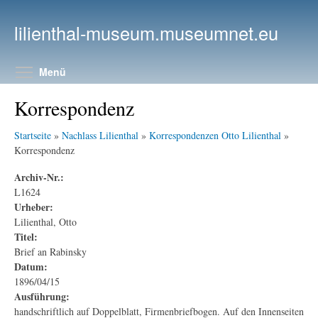
Direkt zum Inhalt
lilienthal-museum.museumnet.eu
Menüsichtbarkeit umschalten
Menü
Korrespondenz
Startseite
»
Nachlass Lilienthal
»
Korrespondenzen Otto Lilienthal
»
Korrespondenz
Archiv-Nr.:
L1624
Urheber:
Lilienthal, Otto
Titel:
Brief an Rabinsky
Datum:
1896/04/15
Ausführung:
handschriftlich auf Doppelblatt, Firmenbriefbogen. Auf den Innenseiten