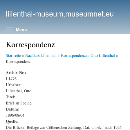
Direkt zum Inhalt
lilienthal-museum.museumnet.eu
Menüsichtbarkeit umschalten
Menü
Korrespondenz
Startseite
»
Nachlass Lilienthal
»
Korrespondenzen Otto Lilienthal
»
Korrespondenz
Archiv-Nr.:
L1476
Urheber:
Lilienthal, Otto
Titel:
Brief an Speidel
Datum:
1896/08/04
Quelle:
Die Brücke, Beilage zur Cöthenschen Zeitung, Dat. unbek., nach 1926