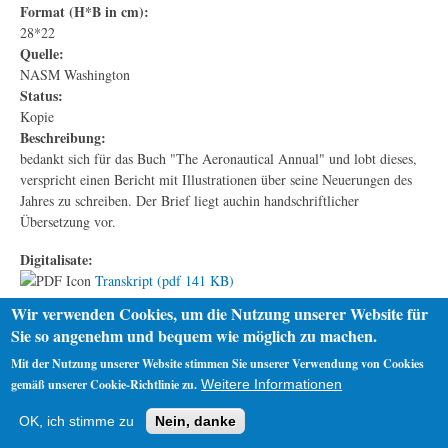
Format (H*B in cm):
28*22
Quelle:
NASM Washington
Status:
Kopie
Beschreibung:
bedankt sich für das Buch "The Aeronautical Annual" und lobt dieses,
verspricht einen Bericht mit Illustrationen über seine Neuerungen des
Jahres zu schreiben. Der Brief liegt auchin handschriftlicher
Übersetzung vor.
Digitalisate:
Transkript (pdf 141 KB)
Wir verwenden Cookies, um die Nutzung unserer Website für
Sie so angenehm und bequem wie möglich zu machen.
Mit der Nutzung unserer Website stimmen Sie unserer Verwendung von Cookies
gemäß unserer Cookie-Richtlinie zu.
Weitere Informationen
Startseite
Datenschutz
Impressum
OK, ich stimme zu
Nein, danke