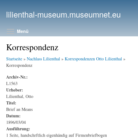
Direkt zum Inhalt
lilienthal-museum.museumnet.eu
Menüsichtbarkeit umschalten
Menü
Korrespondenz
Startseite
»
Nachlass Lilienthal
»
Korrespondenzen Otto Lilienthal
»
Korrespondenz
Archiv-Nr.:
L1563
Urheber:
Lilienthal, Otto
Titel:
Brief an Means
Datum:
1896/03/04
Ausführung:
1 Seite, handschrftlich eigenhändig auf Firmenbriefbogen