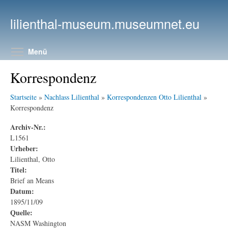
Direkt zum Inhalt
lilienthal-museum.museumnet.eu
Menüsichtbarkeit umschalten
Menü
Korrespondenz
Startseite
»
Nachlass Lilienthal
»
Korrespondenzen Otto Lilienthal
»
Korrespondenz
Archiv-Nr.:
L1561
Urheber:
Lilienthal, Otto
Titel:
Brief an Means
Datum:
1895/11/09
Quelle:
NASM Washington