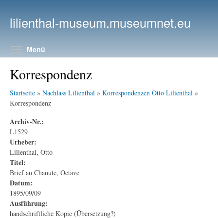
Direkt zum Inhalt
lilienthal-museum.museumnet.eu
Menüsichtbarkeit umschalten
Menü
Korrespondenz
Startseite
»
Nachlass Lilienthal
»
Korrespondenzen Otto Lilienthal
»
Korrespondenz
Archiv-Nr.:
L1529
Urheber:
Lilienthal, Otto
Titel:
Brief an Chanute, Octave
Datum:
1895/09/09
Ausführung:
handschriftliche Kopie (Übersetzung?)