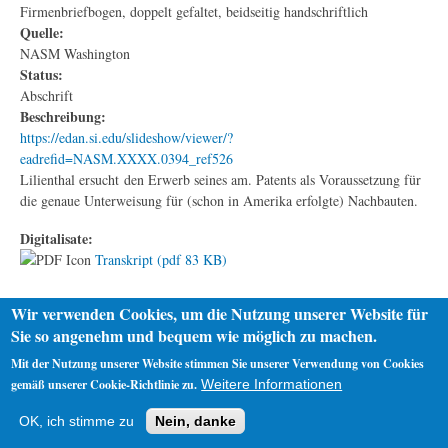
Firmenbriefbogen, doppelt gefaltet, beidseitig handschriftlich
Quelle:
NASM Washington
Status:
Abschrift
Beschreibung:
https://edan.si.edu/slideshow/viewer/?
eadrefid=NASM.XXXX.0394_ref526
Lilienthal ersucht den Erwerb seines am. Patents als Voraussetzung für
die genaue Unterweisung für (schon in Amerika erfolgte) Nachbauten.
Digitalisate:
Transkript (pdf 83 KB)
Wir verwenden Cookies, um die Nutzung unserer Website für
Sie so angenehm und bequem wie möglich zu machen.
Mit der Nutzung unserer Website stimmen Sie unserer Verwendung von Cookies
gemäß unserer Cookie-Richtlinie zu.
Weitere Informationen
Startseite
Datenschutz
Impressum
OK, ich stimme zu
Nein, danke