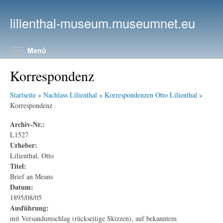
Direkt zum Inhalt
lilienthal-museum.museumnet.eu
Menüsichtbarkeit umschalten
Menü
Korrespondenz
Startseite
»
Nachlass Lilienthal
»
Korrespondenzen Otto Lilienthal
»
Korrespondenz
Archiv-Nr.:
L1527
Urheber:
Lilienthal, Otto
Titel:
Brief an Means
Datum:
1895/08/05
Ausführung:
mit Versandumschlag (rückseitige Skizzen), auf bekanntem