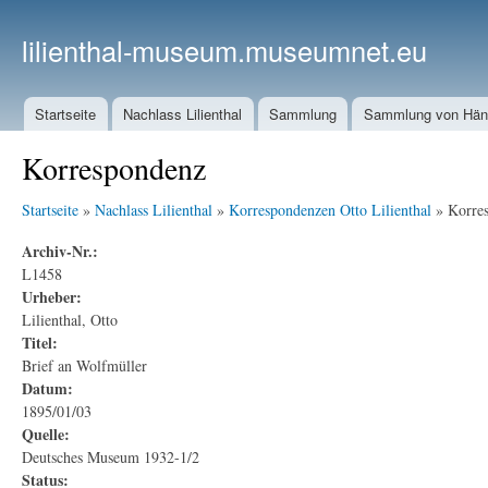
lilienthal-museum.museumnet.eu
Startseite
Nachlass Lilienthal
Sammlung
Sammlung von Häng
Korrespondenz
Startseite
»
Nachlass Lilienthal
»
Korrespondenzen Otto Lilienthal
» Korre
Archiv-Nr.:
L1458
Urheber:
Lilienthal, Otto
Titel:
Brief an Wolfmüller
Datum:
1895/01/03
Quelle:
Deutsches Museum 1932-1/2
Status: