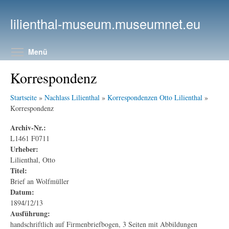
Direkt zum Inhalt
lilienthal-museum.museumnet.eu
Menüsichtbarkeit umschalten
Menü
Korrespondenz
Startseite
»
Nachlass Lilienthal
»
Korrespondenzen Otto Lilienthal
»
Korrespondenz
Archiv-Nr.:
L1461 F0711
Urheber:
Lilienthal, Otto
Titel:
Brief an Wolfmüller
Datum:
1894/12/13
Ausführung:
handschriftlich auf Firmenbriefbogen, 3 Seiten mit Abbildungen