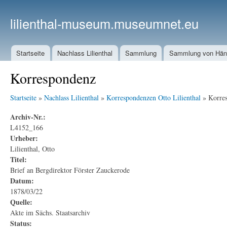
lilienthal-museum.museumnet.eu
Startseite
Nachlass Lilienthal
Sammlung
Sammlung von Häng
Korrespondenz
Startseite
»
Nachlass Lilienthal
»
Korrespondenzen Otto Lilienthal
» Korre
Archiv-Nr.:
L4152_166
Urheber:
Lilienthal, Otto
Titel:
Brief an Bergdirektor Förster Zauckerode
Datum:
1878/03/22
Quelle:
Akte im Sächs. Staatsarchiv
Status: