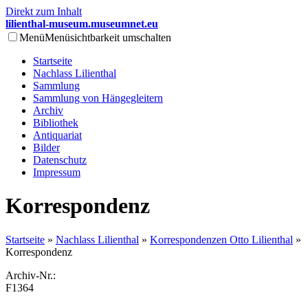
Direkt zum Inhalt
lilienthal-museum.museumnet.eu
Menü
Menüsichtbarkeit umschalten
Startseite
Nachlass Lilienthal
Sammlung
Sammlung von Hängegleitern
Archiv
Bibliothek
Antiquariat
Bilder
Datenschutz
Impressum
Korrespondenz
Startseite
»
Nachlass Lilienthal
»
Korrespondenzen Otto Lilienthal
»
Korrespondenz
Archiv-Nr.:
F1364