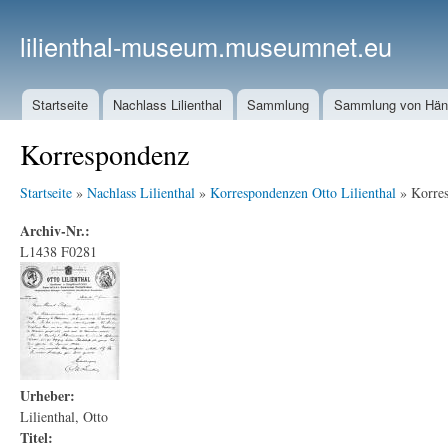
lilienthal-museum.museumnet.eu
Startseite
Nachlass Lilienthal
Sammlung
Sammlung von Häng
Korrespondenz
Startseite
»
Nachlass Lilienthal
»
Korrespondenzen Otto Lilienthal
» Korre
Archiv-Nr.:
L1438 F0281
Urheber:
Lilienthal, Otto
Titel: