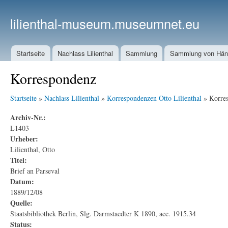
lilienthal-museum.museumnet.eu
Startseite
Nachlass Lilienthal
Sammlung
Sammlung von Häng
Korrespondenz
Startseite
»
Nachlass Lilienthal
»
Korrespondenzen Otto Lilienthal
» Korre
Archiv-Nr.:
L1403
Urheber:
Lilienthal, Otto
Titel:
Brief an Parseval
Datum:
1889/12/08
Quelle:
Staatsbibliothek Berlin, Slg. Darmstaedter K 1890, acc. 1915.34
Status: